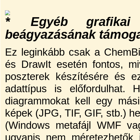
Egyéb grafikai 
beágyazásának támog
Ez leginkább csak a ChemB
és DrawIt esetén fontos, m
poszterek készítésére és 
adattípus is előfordulhat. 
diagrammokat kell egy mási
képek (JPG, TIF, GIF, stb.) h
(Windows metafájl WMF va
ugyanis nem méretezhetők j