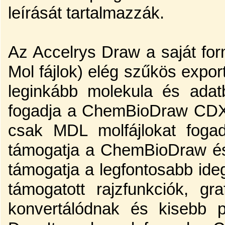
leírását tartalmazzák.
Az Accelrys Draw a saját form
Mol fájlok) elég szűkös expor
leginkább molekula és adatb
fogadja a ChemBioDraw CDX 
csak MDL molfájlokat fogad
támogatja a ChemBioDraw é
támogatja a legfontosabb ide
támogatott rajzfunkciók, g
konvertálódnak és kisebb p