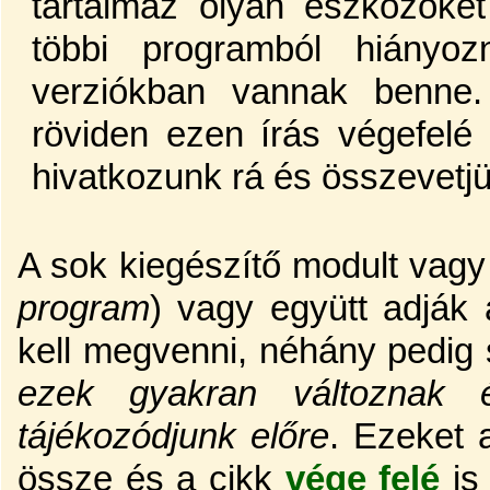
tartalmaz olyan eszközöke
többi programból hiányo
verziókban vannak benne.
röviden ezen írás végefelé 
hivatkozunk rá és összevetj
A sok kiegészítő modult vagy
program
) vagy együtt adják
kell megvenni, néhány pedig 
ezek gyakran változnak 
tájékozódjunk előre
. Ezeket 
össze és a cikk
vége felé
is 