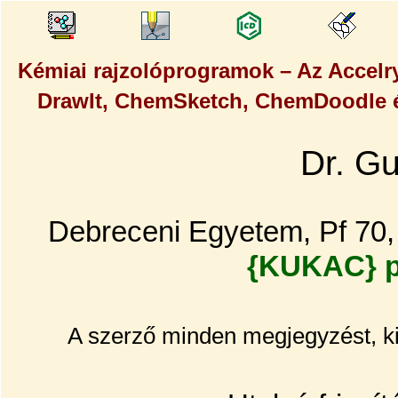
Kémiai rajzolóprogramok – Az Accel
DrawIt, ChemSketch, ChemDoodle é
Dr. G
Debreceni Egyetem, Pf 70,
{KUKAC} p
A szerző minden megjegyzést, ki