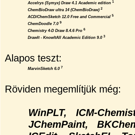
1
Accelrys (Symyx) Draw 4.1 Academic edition
2
ChemBioDraw ultra 14 (ChemBioDraw)
5
ACD/ChemSketch 12.0 Free and Commercial
9
ChemDoodle 7.0
6
Chemistry 4-D Draw 8.4.6 Pro
3
DrawIt - KnowItAll Academic Edition 9.0
Alapos teszt:
7
MarvinSketch 6.0
Röviden megemlítjük még:
WinPLT, ICM-Chemi
JChemPaint, BKChe