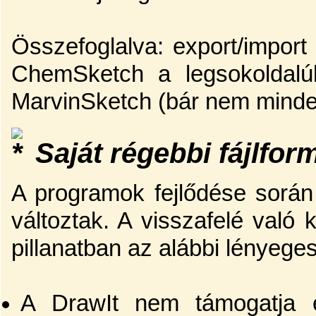
Összefoglalva: export/impo
ChemSketch a legsokoldalú
MarvinSketch (bár nem mindeg
Saját régebbi fájlfo
A programok fejlődése során a
változtak. A visszafelé való 
pillanatban az alábbi lényeg
A DrawIt nem támogatja 