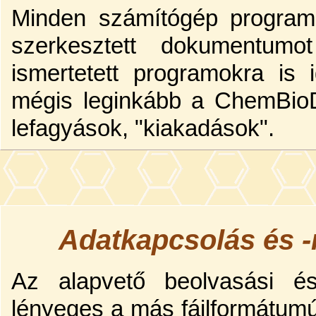
Minden számítógép program
szerkesztett dokumentum
ismertetett programokra is 
mégis leginkább a ChemBioD
lefagyások, "kiakadások".
Adatkapcsolás és -
Az alapvető beolvasási é
lényeges a más fájlformátumú