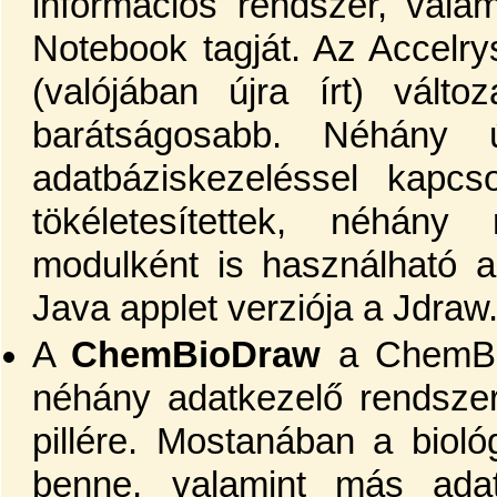
információs rendszer, valam
Notebook tagját. Az Accelry
(valójában újra írt) változ
barátságosabb. Néhány 
adatbáziskezeléssel kapcs
tökéletesítettek, néhány 
modulként is használható 
Java applet verziója a Jdraw
A
ChemBioDraw
a ChemBio
néhány adatkezelő rendszer
pillére. Mostanában a biológ
benne, valamint más adat