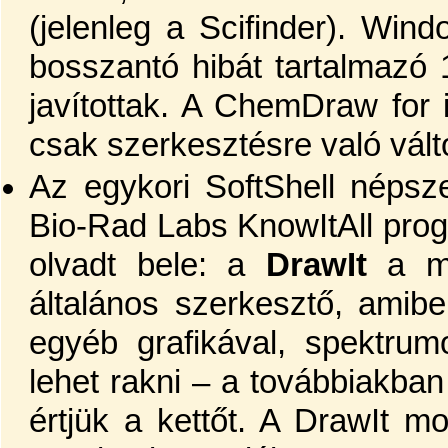
(jelenleg a Scifinder). Win
bosszantó hibát tartalmazó 
javítottak. A ChemDraw for 
csak szerkesztésre való vált
Az egykori SoftShell néps
Bio-Rad Labs KnowItAll pro
olvadt bele: a
DrawIt
a mo
általános szerkesztő, amibe
egyéb grafikával, spektru
lehet rakni – a továbbiakban
értjük a kettőt. A DrawIt