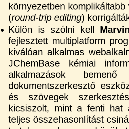
környezetben komplikáltabb 
(
round-trip editing
) korrigáltá
Külön is szólni kell
Marvi
fejlesztett multiplatform pr
kiválóan alkalmas webalkal
JChemBase kémiai infor
alkalmazások bemenő
dokumentszerkesztő eszköz
és szövegek szerkeszté
kicsiszolt, mint a fenti ha
teljes összehasonlítást csiná