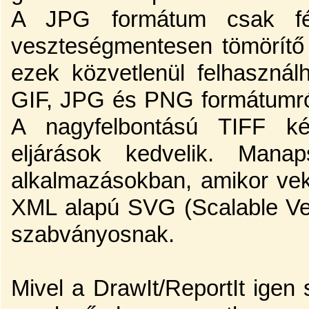
A JPG formátum csak fé
veszteségmentesen tömörítő
ezek közvetlenül felhasznál
GIF, JPG és PNG formátumr
A nagyfelbontású TIFF k
eljárások kedvelik. Ma
alkalmazásokban, amikor vekt
XML alapú SVG (Scalable Vec
szabványosnak.
Mivel a DrawIt/ReportIt igen s