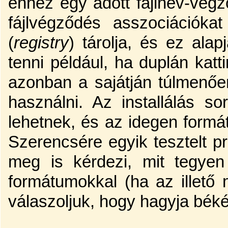
ehhez egy adott fájlnév-vég
fájlvégződés asszociációk
(
registry
) tárolja, és ez alap
tenni például, ha duplán katt
azonban a sajátján túlmenőe
használni. Az installálás 
lehetnek, és az idegen formát
Szerencsére egyik tesztelt p
meg is kérdezi, mit tegyen
formátumokkal (ha az illető
válaszoljuk, hogy hagyja béké