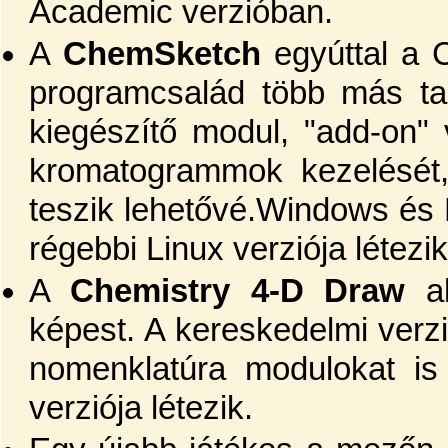
Academic verzióban.
A
ChemSketch
egyúttal a 
programcsalád több más ta
kiegészítő modul, "add-on"
kromatogrammok kezelését,
teszik lehetővé.Windows és 
régebbi Linux verziója létezik
A
Chemistry 4-D Draw
al
képest. A kereskedelmi ver
nomenklatúra modulokat is
verziója létezik.