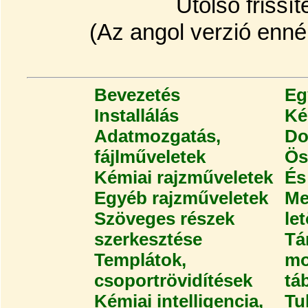
Utolsó frissí
(Az angol verzió ennél
Bevezetés
Eg
Installálás
Ké
Adatmozgatás,
Do
fájlműveletek
Ös
Kémiai rajzműveletek
És
Egyéb rajzműveletek
Me
Szöveges részek
let
szerkesztése
Tá
Templátok,
mo
csoportrövidítések
tá
Kémiai intelligencia,
Tu