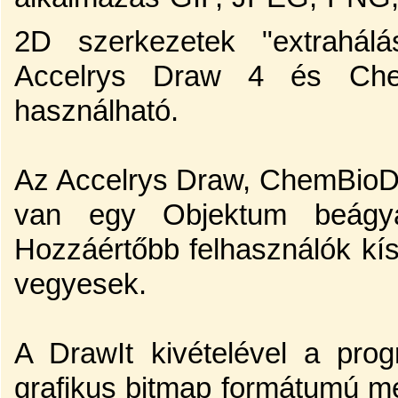
2D szerkezetek "extrahálás
Accelrys Draw 4 és Che
használható.
Az Accelrys Draw, ChemBio
van egy Objektum beágy
Hozzáértőbb felhasználók kí
vegyesek.
A DrawIt kivételével a pr
grafikus bitmap formátumú men