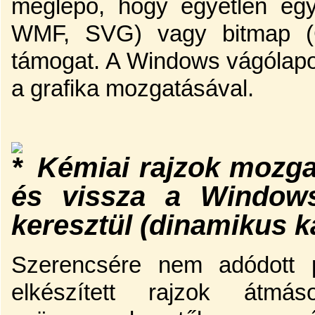
meglepő, hogy egyetlen egy
WMF, SVG) vagy bitmap (G
támogat. A Windows vágólapo
a grafika mozgatásával.
Kémiai rajzok mozga
és vissza a Windows
keresztül (dinamikus k
Szerencsére nem adódott p
elkészített rajzok átmás