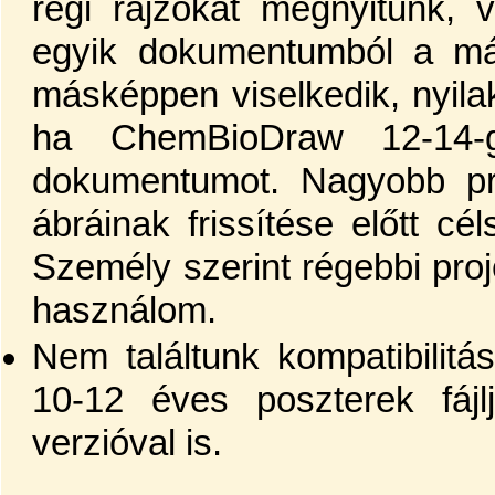
régi rajzokat megnyitunk,
egyik dokumentumból a más
másképpen viselkedik, nyil
ha ChemBioDraw 12-14-
dokumentumot. Nagyobb pro
ábráinak frissítése előtt cé
Személy szerint régebbi pr
használom.
Nem találtunk kompatibilit
10-12 éves poszterek fájl
verzióval is.