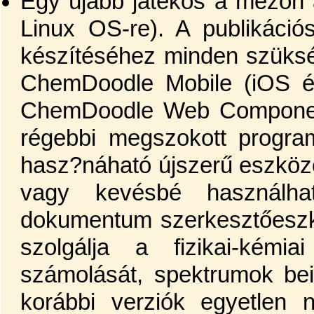
Egy újabb játékos a mezőn
Linux OS-re). A publikáci
készítéséhez minden szüksé
ChemDoodle Mobile (iOS és
ChemDoodle Web Components.
régebbi megszokott progra
hasz?náható újszerű eszközö
vagy kevésbé használh
dokumentum szerkesztőeszk
szolgálja a fizikai-kémi
számolását, spektrumok beil
korábbi verziók egyetlen