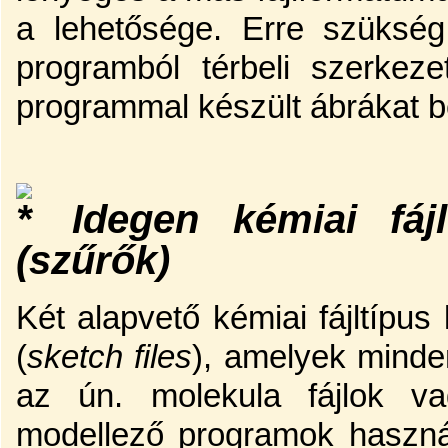
a lehetősége. Erre szükség
programból térbeli szerkez
programmal készült ábrákat be
Idegen kémiai fáj
(szűrők)
Két alapvető kémiai fájltípus 
(
sketch files
), amelyek minde
az ún. molekula fájlok va
modellező programok haszná