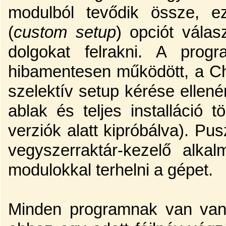
modulból tevődik össze, ez
(
custom setup
) opciót vála
dolgokat felrakni. A prog
hibamentesen működött, a Che
szelektív setup kérése ellené
ablak és teljes installáció 
verziók alatt kipróbálva). Pus
vegyszerraktár-kezelő alkal
modulokkal terhelni a gépet.
Minden programnak van van 