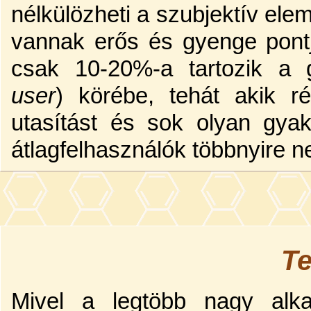
nélkülözheti a szubjektív el
vannak erős és gyenge pontj
csak 10-20%-a tartozik a g
user
) körébe, tehát akik ré
utasítást és sok olyan gyak
átlagfelhasználók többnyire n
Te
Mivel a legtöbb nagy alka