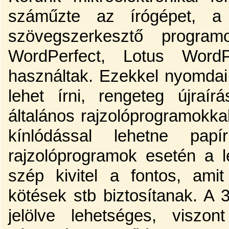
száműzte az írógépet, a 
szövegszerkesztő progra
WordPerfect, Lotus Word
használtak. Ezekkel nyomdai
lehet írni, rengeteg újraír
általános rajzolóprogramokk
kínlódással lehetne papí
rajzolóprogramok esetén a l
szép kivitel a fontos, amit
kötések stb biztosítanak. A 
jelölve lehetséges, viszo