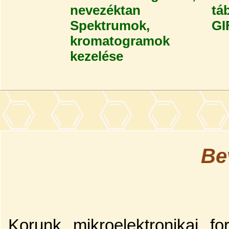
nevezéktan
tá
Spektrumok,
GI
kromatogramok
kezelése
Be
Korunk mikroelektronikai f