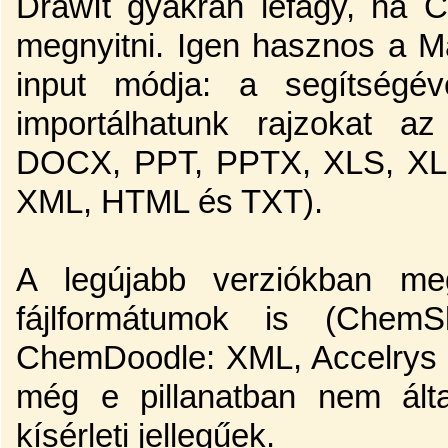
DrawIt gyakran lefagy, ha 
megnyitni. Igen hasznos a 
input módja: a segítségév
importálhatunk rajzokat a
DOCX, PPT, PPTX, XLS, XLS
XML, HTML és TXT).
A legújabb verziókban meg
fájlformátumok is (Che
ChemDoodle: XML, Accelrys D
még e pillanatban nem ált
kísérleti jellegűek.