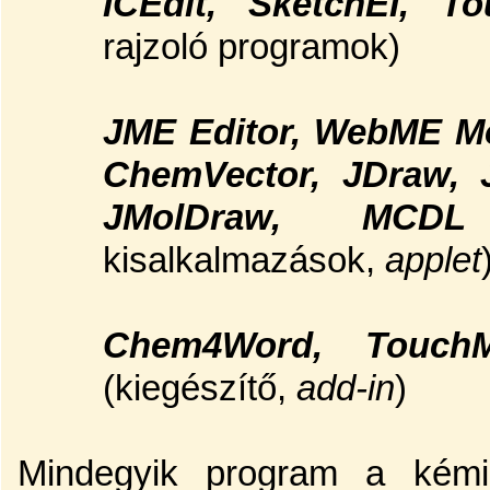
ICEdit, SketchEI, T
rajzoló programok)
JME Editor, WebME Mol
ChemVector, JDraw, J
JMolDraw, MC
kisalkalmazások,
applet
Chem4Word, TouchM
(kiegészítő,
add-in
)
Mindegyik program a kémia