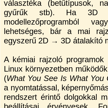
választéka (betűtípusok, n
gyűrűk stb). Ha 3D á
modellezőprogramból vag
lehetséges, bár a mai ra
egyszerű 2D → 3D átalakító m
A kémiai rajzoló programok
Linux környezetben működő
(
What You See Is What You 
a nyomtatással, képernyőmáso
rendszert érintő dolgokkal 
beállításai érvényesek. 