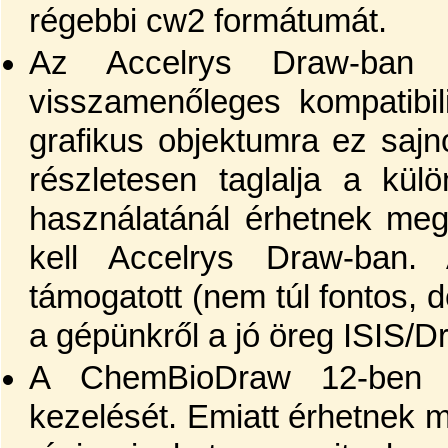
régebbi cw2 formátumát.
Az Accelrys Draw-ban
visszamenőleges kompatibil
grafikus objektumra ez saj
részletesen taglalja a kü
használatánál érhetnek meg
kell Accelrys Draw-ban
támogatott (nem túl fontos, de
a gépünkről a jó öreg ISIS/D
A ChemBioDraw 12-ben m
kezelését. Emiatt érhetnek 