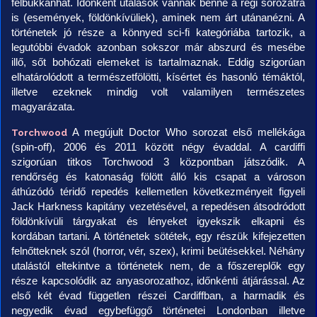
felbukkanhat. Időnként utalások vannak benne a régi sorozatra
is (események, földönkívüliek), aminek nem árt utánanézni. A
történetek jó része a könnyed sci-fi kategóriába tartozik, a
legutóbbi évadok azonban sokszor már abszurd és mesébe
illő, sőt bohózati elemeket is tartalmaznak. Eddig szigorúan
elhatárolódott a természetfölötti, kísértet és hasonló témáktól,
illetve ezeknek mindig volt valamilyen természetes
magyarázata.
A megújult Doctor Who sorozat első mellékága
Torchwood
(spin-off), 2006 és 2011 között négy évaddal. A cardiffi
szigorúan titkos Torchwood 3 központban játszódik. A
rendőrség és katonaság fölött álló kis csapat a városon
áthúzódó téridő repedés kellemetlen következményeit figyeli
Jack Harkness kapitány vezetésével, a repedésen átsodródott
földönkívüli tárgyakat és lényeket igyekszik elkapni és
kordában tartani. A történetek sötétek, egy részük kifejezetten
felnőtteknek szól (horror, vér, szex), krimi beütésekkel. Néhány
utalástól eltekintve a történetek nem, de a főszereplők egy
része kapcsolódik az anya­sorozathoz, időnkénti átjárással. Az
első két évad független részei Cardiffban, a harmadik és
negyedik évad egybefüggő történetei Londonban illetve