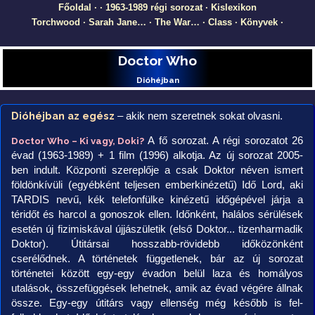
Főoldal
·
·
1963-1989 régi sorozat
·
Kislexikon
Torchwood
·
Sarah Jane…
·
The War…
·
Class
·
Könyvek
·
Doctor Who
Dióhéjban
Dióhéjban az egész
– akik nem szeretnek sokat olvasni.
A fő sorozat. A régi sorozatot 26
Doctor Who – Ki vagy, Doki?
évad (1963-1989) + 1 film (1996) alkotja. Az új sorozat 2005-
ben indult. Központi szereplője a csak Doktor néven ismert
földönkívüli (egyébként teljesen emberkinézetű) Idő Lord, aki
TARDIS nevű, kék telefonfülke kinézetű időgépével járja a
téridőt és harcol a gonoszok ellen. Időnként, halálos sérülések
esetén új fizimiskával újjászületik (első Doktor... tizenharmadik
Doktor). Útitársai hosszabb-rövidebb időközönként
cserélődnek. A történetek függetlenek, bár az új sorozat
történetei között egy-egy évadon belül laza és homályos
utalások, összefüggések lehetnek, amik az évad végére állnak
össze. Egy-egy útitárs vagy ellenség még később is fel-