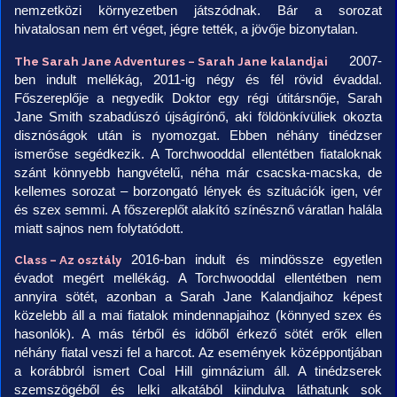
nemzetközi környezetben játszódnak. Bár a sorozat
hivatalosan nem ért véget, jégre tették, a jövője bizonytalan.
2007-
The Sarah Jane Adventures – Sarah Jane kalandjai
ben indult mellékág, 2011-ig négy és fél rövid évaddal.
Főszereplője a negyedik Doktor egy régi útitársnője, Sarah
Jane Smith szabadúszó újságírónő, aki földönkívüliek okozta
disznóságok után is nyomozgat. Ebben néhány tinédzser
ismerőse segédkezik. A Torchwooddal ellentétben fiataloknak
szánt könnyebb hangvételű, néha már csacska-macska, de
kellemes sorozat – borzongató lények és szituációk igen, vér
és szex semmi. A főszereplőt alakító színésznő váratlan halála
miatt sajnos nem folytatódott.
2016-ban indult és mindössze egyetlen
Class – Az osztály
évadot megért mellékág. A Torchwooddal ellentétben nem
annyira sötét, azonban a Sarah Jane Kalandjaihoz képest
közelebb áll a mai fiatalok mindennapjaihoz (könnyed szex és
hasonlók). A más térből és időből érkező sötét erők ellen
néhány fiatal veszi fel a harcot. Az események közép­pontjában
a korábbról ismert Coal Hill gimnázium áll. A tinédzserek
szemszögéből és lelki alkatából kiindulva láthatunk sok