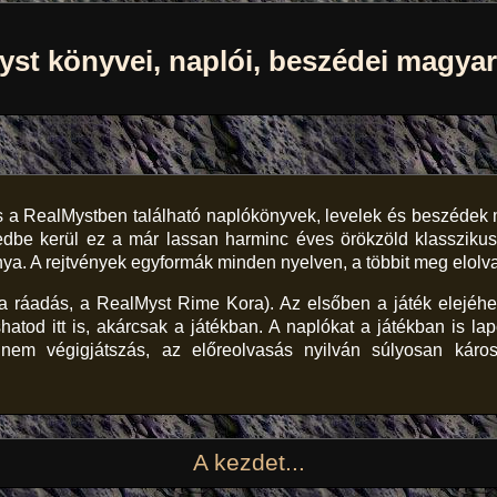
yst könyvei, naplói, beszédei magyar
és a RealMystben található naplókönyvek, levelek és beszédek ma
ezedbe kerül ez a már lassan harminc éves örökzöld klasszikus
ya. A rejtvények egyformák minden nyelven, a többit meg elolvas
a ráadás, a RealMyst Rime Kora). Az elsőben a játék elejéh
hatod itt is, akárcsak a játékban. A naplókat a játékban is la
em végigjátszás, az előreolvasás nyilván súlyosan károsít
A kezdet...