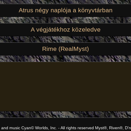
Atrus négy naplója a könyvtárban
A végjátékhoz közeledve
Rime (RealMyst)
und and music Cyan© Worlds, Inc. - All rights reserved Myst®, Riven®, D