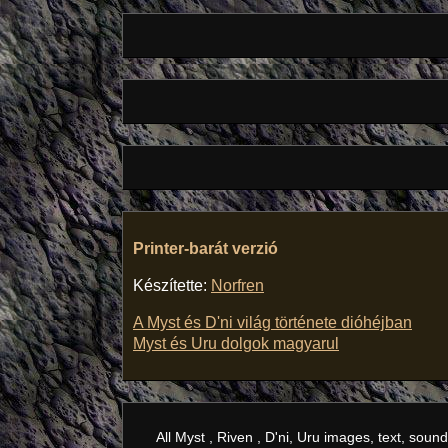
Printer-barát verzió
Készítette:
Norfren
A Myst és D'ni világ története dióhéjban
Myst és Uru dolgok magyarul
All Myst , Riven , D'ni, Uru images, text, so