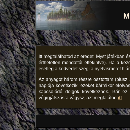
M
Itt megtalálhatod az eredeti Myst játékban 
érthetetlen mondattól elte­kintve). Ha a k
esetleg a kedvedet szegi a nyelvismeret hián
Az anyagot három részre osztottam (plusz 
naplója következik, ezeket bármikor elolvas
kapcsolódó dolgok következnek. Bár ez n
végigjátszásra vágysz, azt megtalálod
itt