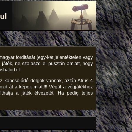
ul
gyar fordítását (egy-két jelen­téktelen vagy
 játék, ne szalaszd el pusztán amiatt, hogy
hatod itt.
ez kapcsolódó dolgok vannak, aztán Atrus 4
pozd át a képek miatt!!! Végül a végjátékhoz
hatja a játék élvezetét. Ha pedig teljes