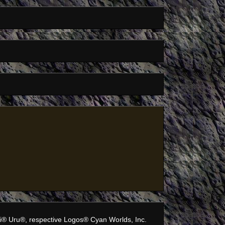
'ni® Uru®, respective Logos® Cyan Worlds, Inc.