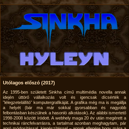
Utólagos előszó (2017)
Az 1995-ben született Sinkha című multimédia novella annak
idején úttörő vállalkozás volt és igencsak dícsérték a
"lélegzetelállító" komputerg­rafikáját. A grafika még ma is megállja
a helyét (bár ma már sokkal gyorsabban és nagyobb
felbontásban készülnek a hasonló alkotások). Az alábbi ismertető
1998-2008 között íródott. A webhely maga 20 év után megérett a
technikai ránc­felvarrásra, a tartalmat azonban meghagytam, pár
apró módosítással, kiegészítéssel – annak ellenére hogy mára a