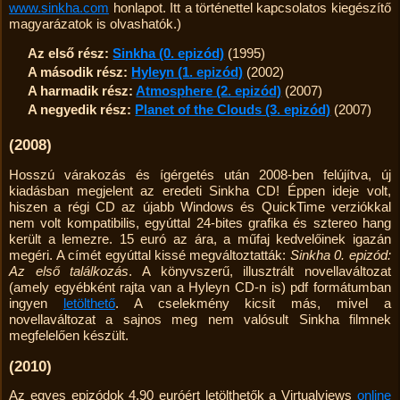
www.sinkha.com
honlapot. Itt a történettel kapcsolatos kiegészítő
magyarázatok is olvashatók.)
Az első rész:
Sinkha (0. epizód)
(1995)
A második rész:
Hyleyn (1. epizód)
(2002)
A harmadik rész:
Atmosphere (2. epizód)
(2007)
A negyedik rész:
Planet of the Clouds (3. epizód)
(2007)
(2008)
Hosszú várakozás és ígérgetés után 2008-ben felújítva, új
kiadásban megjelent az eredeti Sinkha CD! Éppen ideje volt,
hiszen a régi CD az újabb Windows és QuickTime verziókkal
nem volt kompatibilis, egyúttal 24-bites grafika és sztereo hang
került a lemezre. 15 euró az ára, a műfaj kedvelőinek igazán
megéri. A címét egyúttal kissé meg­változtatták:
Sinkha 0. epizód:
Az első találkozás
. A könyvszerű, illusztrált novella­változat
(amely egyéb­ként rajta van a Hyleyn CD-n is) pdf formá­tumban
ingyen
letölthető
. A cselekmény kicsit más, mivel a
novellaváltozat a sajnos meg nem valósult Sinkha filmnek
megfelelően készült.
(2010)
Az egyes epizódok 4,90 euróért letölthetők a Virtualviews
online