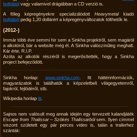
boltjából
vagy valamivel drá­gábban a CD verzió is.
A főleg képregényekre specializálódott
Heavymetal
kiadó
boltjából
pedig 1,20 dollárért a kép­regény­változatok tölthetők le.
(2012-)
Immár több éve semmi hír sem a Sinkha projektről, sem magáról
a alkotóról, bár a website még él. A Sinkha valószínűleg meghalt.
Kár érte. R.I.P.
Azóta az alkotók részéről is megerősítették, hogy a Sinkha
project befejeződött.
Sinkha honlap:
www.sinkha.com
. Itt háttér­információk,
magyarázatok is találhatók a képzelet­beli világegyetemről,
fajokról, fejlődéről, stb.
Wikipedia honlap
itt
.
Sajnos nem valósult meg annak idején egy tervezett kalandjáték
Escape from Thalissar – Szökés Thalissarból
sem. Ilyen címmel
viszont született egy pár perces video is, talán a trailerhez
szánták: