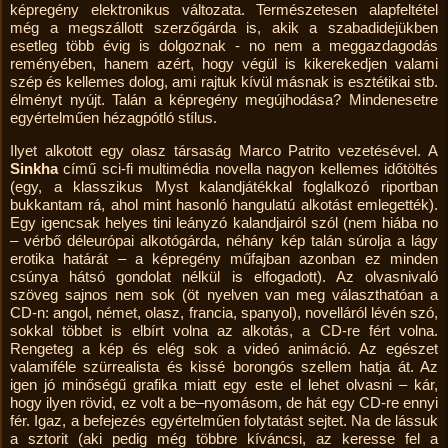
képregény elektronikus változata. Természetesen alapfeltétel
még a megszállott szerzőgárda is, akik a szabadidejükben
esetleg több évig is dolgoznak - no nem a meggazdagodás
reményében, hanem azért, hogy végül is kikerekedjen valami
szép és kellemes dolog, ami rajtuk kívül másnak is esztétikai stb.
élményt nyújt. Talán a képregény megújhodása? Mindenesetre
egyértelműen hézagpótló stílus.
Ilyet alkotott egy olasz társaság Marco Patrito vezetésével. A
Sinkha
című sci-fi multimédia novella nagyon kellemes időtöltés
(egy, a klasszikus Myst kalandjátékkal foglalkozó riportban
bukkantam rá, ahol mint hasonló hangulatú alkotást emlegették).
Egy igencsak helyes tini leányzó kalandjairól szól (nem hiába no
– vérbő déleurópai alkotógárda, néhány kép talán súrolja a lágy
erotika határát – a képregény műfajban azonban ez minden
csúnya hátsó gondolat nélkül is elfogadott). Az olvasnivaló
szöveg sajnos nem sok (öt nyelven van meg választhatóan a
CD-n: angol, német, olasz, francia, spanyol), novelláról lévén szó,
sokkal többet is elbírt volna az alkotás, a CD-re fért volna.
Rengeteg a kép és elég sok a videó animáció. Az egészet
valamiféle szürrealista és kissé borongós szellem hatja át. Az
igen jó minőségű grafika miatt egy este el lehet olvasni – kár,
hogy ilyen rövid, ez volt a be–nyomásom, de hát egy CD-re ennyi
fér. Igaz, a befejezés egyértelműen folytatást sejtet. Na de lássuk
a sztorit (aki pedig még többre kíváncsi, az keresse fel a