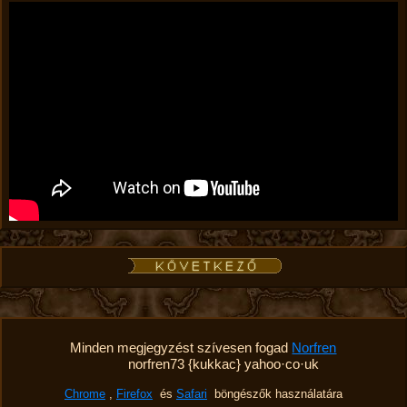
Minden megjegyzést szívesen fogad
Norfren
norfren73 {kukkac} yahoo·co·uk
Chrome
,
Firefox
és
Safari
böngészők használatára