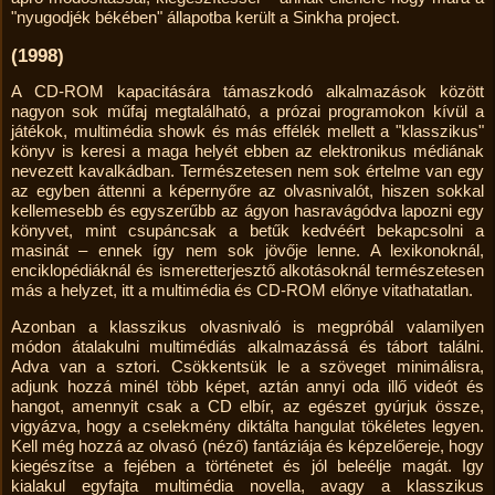
"nyugodjék békében" állapotba került a Sinkha project.
(1998)
A CD-ROM kapacitására támaszkodó alkalmazások között
nagyon sok műfaj megtalálható, a prózai programokon kívül a
játékok, multimédia showk és más effélék mellett a "klasszikus"
könyv is keresi a maga helyét ebben az elektronikus médiának
nevezett kavalkádban. Természetesen nem sok értelme van egy
az egyben áttenni a képernyőre az olvasnivalót, hiszen sokkal
kellemesebb és egyszerűbb az ágyon hasravágódva lapozni egy
könyvet, mint csupáncsak a betűk kedvéért bekapcsolni a
masinát – ennek így nem sok jövője lenne. A lexikonoknál,
enciklopédiáknál és ismeretterjesztő alkotásoknál természetesen
más a helyzet, itt a multimédia és CD-ROM előnye vitathatatlan.
Azonban a klasszikus olvasnivaló is megpróbál valamilyen
módon átalakulni multimédiás alkal­mazássá és tábort találni.
Adva van a sztori. Csökkentsük le a szöveget minimálisra,
adjunk hozzá minél több képet, aztán annyi oda illő videót és
hangot, amennyit csak a CD elbír, az egészet gyúrjuk össze,
vigyázva, hogy a cselekmény diktálta hangulat tökéletes legyen.
Kell még hozzá az olvasó (néző) fantáziája és képzelőereje, hogy
kiegészítse a fejében a történetet és jól beleélje magát. Igy
kialakul egyfajta multimédia novella, avagy a klasszikus